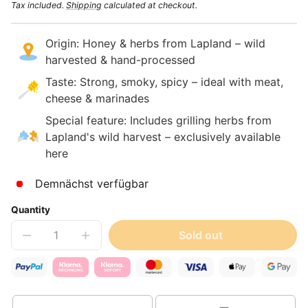
price
Tax included.
Shipping
calculated at checkout.
Origin: Honey & herbs from Lapland – wild
harvested & hand-processed
Taste: Strong, smoky, spicy – ​​ideal with meat,
cheese & marinades
Special feature: Includes grilling herbs from
Lapland's wild harvest – exclusively available
here
Demnächst verfügbar
Quantity
Sold out
Decrease
Increase
quantity
quantity
for
for
Tundra
Tundra
pine
pine
extract
extract
in
in