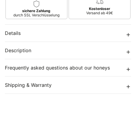
arctic
arctic
forest
forest
Kostenloser
sichere Zahlung
blossom
blossom
Versand ab 49€
durch SSL Verschlüsselung
honey
honey
from
from
Oulu
Oulu
Details
Description
Frequently asked questions about our honeys
Shipping & Warranty