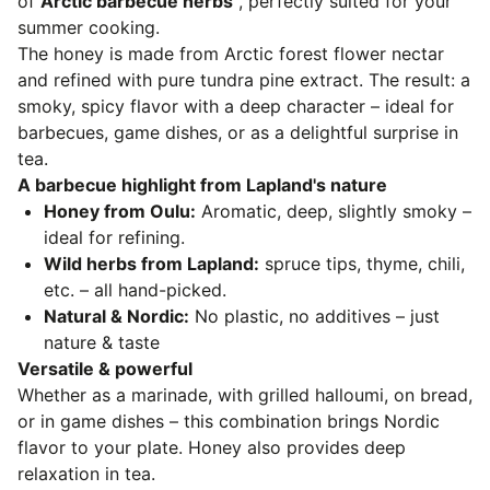
of
Arctic barbecue herbs
, perfectly suited for your
summer cooking.
The honey is made from Arctic forest flower nectar
and refined with pure tundra pine extract. The result: a
smoky, spicy flavor with a deep character – ideal for
barbecues, game dishes, or as a delightful surprise in
tea.
A barbecue highlight from Lapland's nature
Honey from Oulu:
Aromatic, deep, slightly smoky –
ideal for refining.
Wild herbs from Lapland:
spruce tips, thyme, chili,
etc. – all hand-picked.
Natural & Nordic:
No plastic, no additives – just
nature & taste
Versatile & powerful
Whether as a marinade, with grilled halloumi, on bread,
or in game dishes – this combination brings Nordic
flavor to your plate. Honey also provides deep
relaxation in tea.