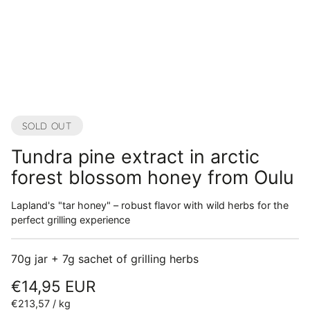
En
im
SOLD OUT
Tundra pine extract in arctic
forest blossom honey from Oulu
Lapland's "tar honey" – robust flavor with wild herbs for the
perfect grilling experience
70g jar + 7g sachet of grilling herbs
Regular
€14,95 EUR
price
Unit
per
€213,57
/
kg